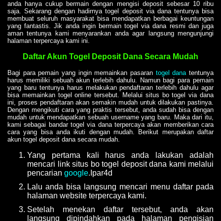
anda hanya cukup bermain dengan mengisi deposit sebesar 10 ribu
saja. Sekarang dengan hadirnya togel deposit via dana tentunya bisa
membuat seluruh masyarakat bisa mendapatkan berbagai keuntungan
yang fantastis. Jik anda ingin bermain togel via dana resmi dan juga
aman tentunya kami menyarankan anda agar langsung mengunjungi
halaman terpercaya kami ini.
Daftar Akun Togel Deposit Dana Secara Mudah
Bagi para pemain yang ingin memainkan pasaran
togel dana
tentunya
harus memiliki sebuah akun terlebih dahulu. Namun bagi para pemain
yang baru tentunya harus melakukan pendaftaran terlebih dahulu agar
bisa memainkan togel online tersebut. Melalui situs bo togel via dana
ini, proses pendaftaran akan semakin mudah untuk dilakukan pastinya.
Dengan mengikuti cara yang praktis tersebut, anda sudah bisa dengan
mudah untuk mendapatkan sebuah username yang baru. Maka dari itu,
kami sebagai bandar togel via dana terpercaya akan memberikan cara
cara yang bisa anda ikuti dengan mudah. Berikut merupakan daftar
akun togel deposit dana secara mudah.
Yang pertama kali harus anda lakukan adalah
mencari link situs bo togel deposit dana kami melalui
pencarian
google
.Ipar4d
Lalu anda bisa langsung mencari menu daftar pada
halaman website terpercaya kami.
Setelah menekan daftar tersebut, anda akan
langsung dipindahkan pada halaman pengisian